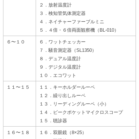
２．放射温度計
３．検知管気体測定器
４．ネイチャーファーブルミニ
５．４倍・６倍両面観察機（BL-010）
６〜１０
６．ワットチェッカー
７．騒音測定器（SL1350）
８．デュアル温度計
９．デジタル温度計
１０．エコワット
１１〜１５
１１．キーホルダールーペ
１２．繰り出しルーペ
１３．リーディングルーペ（小）
１４．ビークポケットマイクロスコープ
１５．聴診器
１６〜１８
１６．双眼鏡（8×25）