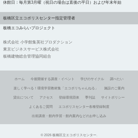
休館日：毎月第3月曜（祝日の場合は直後の平日）および年末年始
板橋区立エコポリスセンター指定管理者
板橋エコみらいプロジェクト
株式会社 小学館集英社プロダクション
東京ビジネスサービス株式会社
板橋建物総合管理協同組合
ホーム
今後開催する講座・イベント
学びのサイクル
調べたい
楽しく学べる！環境学習教材集「エコポリちゃんねる」
施設のご案内
貸出について
アクセス
登録環境団体
季刊誌
サイトポリシー
よくあるご質問
エコポリスセンター各種登録制度
出前講座・館内学習・館内案内などのお申し込み
©
2026
板橋区立エコポリスセンター
.