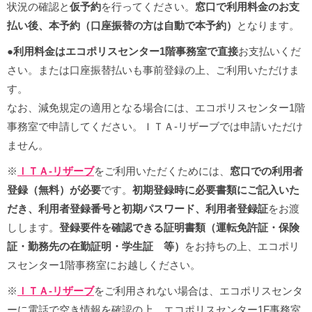
状況の確認と
仮予約
を行ってください。
窓口で利用料金のお支
払い後、本予約（口座振替の方は自動で本予約）
となります。
●
利用料金はエコポリスセンター1階事務室で直接
お支払いくだ
さい。または口座振替払いも事前登録の上、ご利用いただけま
す。
なお、減免規定の適用となる場合には、エコポリスセンター1階
事務室で申請してください。ＩＴＡ-リザーブでは申請いただけ
ません。
※
ＩＴＡ-リザーブ
をご利用いただくためには、
窓口での利用者
登録（無料）が必要
です。
初期登録時に必要書類にご記入いた
だき、利用者登録番号と初期パスワード、利用者登録証
をお渡
しします。
登録要件を確認できる証明書類（運転免許証・保険
証・勤務先の在勤証明・学生証 等）
をお持ちの上、エコポリ
スセンター1階事務室にお越しください。
※
ＩＴＡ-リザーブ
をご利用されない場合は、エコポリスセンタ
ーに電話で空き情報を確認の上、エコポリスセンター1F事務室