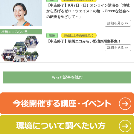
【申込終了】9月7日（日）オンライン講演会「地域
から広げるゼロ・ウェイストの輪 ～Greenな社会へ
の転換をめざして～」
詳細を見る >>
板橋エコみらい塾
講座
18歳以上※高校生除く
【申込終了】板橋エコみらい塾 第9期生募集！
詳細を見る >>
もっと記事を読む