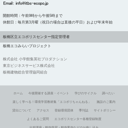
開館時間：午前9時から午後5時まで
休館日：毎月第3月曜（祝日の場合は直後の平日）および年末年始
板橋区立エコポリスセンター指定管理者
板橋エコみらいプロジェクト
株式会社 小学館集英社プロダクション
東京ビジネスサービス株式会社
板橋建物総合管理協同組合
ホーム
今後開催する講座・イベント
学びのサイクル
調べたい
楽しく学べる！環境学習教材集「エコポリちゃんねる」
施設のご案内
貸出について
アクセス
登録環境団体
季刊誌
サイトポリシー
よくあるご質問
エコポリスセンター各種登録制度
出前講座・館内学習・館内案内などのお申し込み