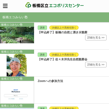
板橋エコみらい塾
板橋エコみらい塾
講座
18歳以上※高校生除く
【申込終了】板橋の自然と湧き水観察
詳細を見る >>
板橋エコみらい塾
講座
18歳以上※高校生除く
【申込終了】佐々木洋先生自然観察会
詳細を見る >>
板橋エコみらい塾
Zoomへの参加方法
板橋エコみらい塾
講座
18歳以上※高校生除く