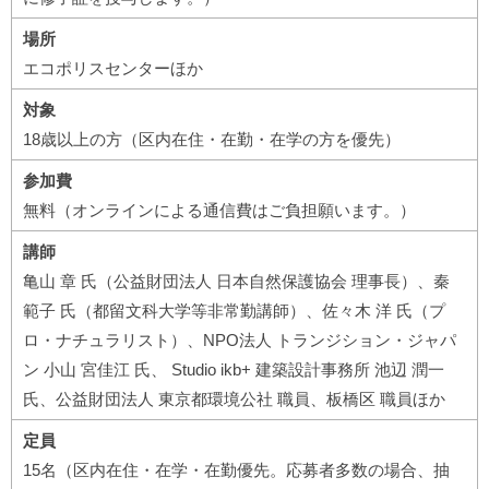
場所
エコポリスセンターほか
対象
18歳以上の方（区内在住・在勤・在学の方を優先）
参加費
無料（オンラインによる通信費はご負担願います。）
講師
亀山 章 氏（公益財団法人 日本自然保護協会 理事長）、秦
範子 氏（都留文科大学等非常勤講師）、佐々木 洋 氏（プ
ロ・ナチュラリスト）、NPO法人 トランジション・ジャパ
ン 小山 宮佳江 氏、 Studio ikb+ 建築設計事務所 池辺 潤一
氏、公益財団法人 東京都環境公社 職員、板橋区 職員ほか
定員
15名（区内在住・在学・在勤優先。応募者多数の場合、抽