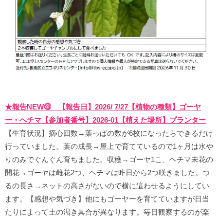
★報告NEW㉓ 【報告日】2026/ 7/27【植物の種類】ゴーヤ
ー・ヘチマ【参加者番号】2026-01【植えた場所】プランター
【生育状況】摘心回数→葉っぱの数が6枚になったらできるだけ
行っていました。葉の成長→屋上で育てているので1ヶ月は水や
りのみでぐんぐん育ちました。収穫→ゴーヤ1こ、ヘチマ未花の
開花→ゴーヤは雌花2つ、ヘチマは昨日から2つ咲きました。つ
るの長さ→ネットの高さがないので横に這わせるようにしてい
ます。【感想や気づき】他にもゴーヤーを育てていますが日当
たりによって土の渇き具合が異なります。毎日観察するのが楽