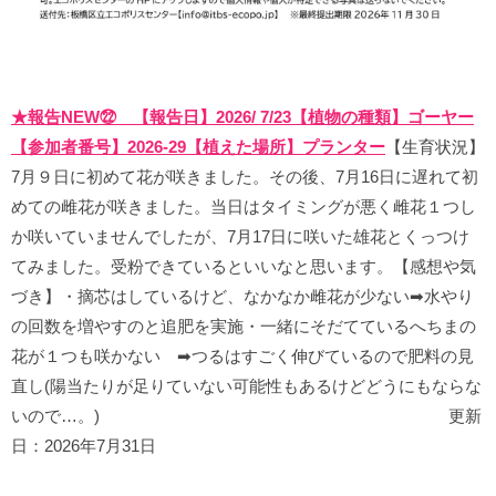
★報告NEW㉒ 【報告日】2026/ 7/23【植物の種類】ゴーヤー
【参加者番号】2026-29【植えた場所】プランター
【生育状況】
7月９日に初めて花が咲きました。その後、7月16日に遅れて初
めての雌花が咲きました。当日はタイミングが悪く雌花１つし
か咲いていませんでしたが、7月17日に咲いた雄花とくっつけ
てみました。受粉できているといいなと思います。【感想や気
づき】・摘芯はしているけど、なかなか雌花が少ない➡水やり
の回数を増やすのと追肥を実施・一緒にそだてているへちまの
花が１つも咲かない ➡つるはすごく伸びているので肥料の見
直し(陽当たりが足りていない可能性もあるけどどうにもならな
いので…。) 更新
日：2026年7月31日