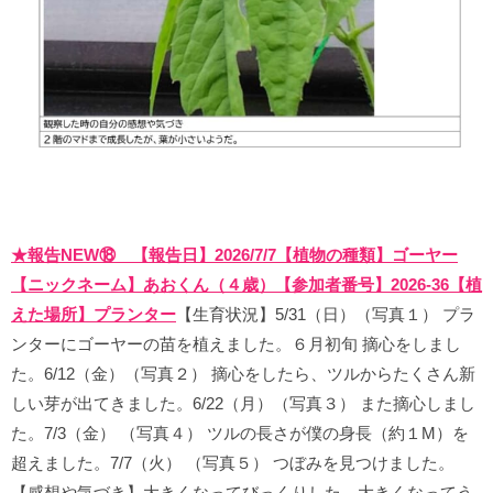
★報告NEW⑱ 【報告日】2026/7/7【植物の種類】ゴーヤー
【ニックネーム】あおくん（４歳）【参加者番号】2026-36【植
えた場所】プランター
【生育状況】5/31（日）（写真１） プラ
ンターにゴーヤーの苗を植えました。６月初旬 摘心をしまし
た。6/12（金）（写真２） 摘心をしたら、ツルからたくさん新
しい芽が出てきました。6/22（月）（写真３） また摘心しまし
た。7/3（金） （写真４） ツルの長さが僕の身長（約１M）を
超えました。7/7（火） （写真５） つぼみを見つけました。
【感想や気づき】大きくなってびっくりした。大きくなってう