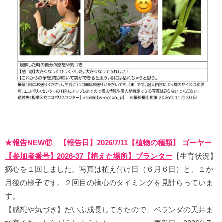
★報告NEW⑰ 【報告日】2026/7/11【植物の種類】 ゴーヤー
【参加者番号】2026-37【植えた場所】プランター
【生育状況】
摘心を１回しました。写真は植え付け日（６月６日）と、１か
月後の様子です。２回目の摘心のタイミングを見計らっていま
す。
【感想や気づき】だいぶ成長してきたので、ベランダの天井ま