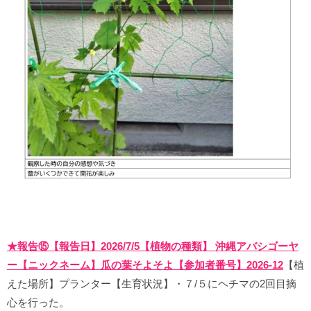
★報告⑮【報告日】2026/7/5【植物の種類】 沖縄アバシゴーヤ
ー【ニックネーム】瓜の葉そよそよ【参加者番号】2026-12
【植
えた場所】プランター【生育状況】・７/５にヘチマの2回目摘
心を行った。