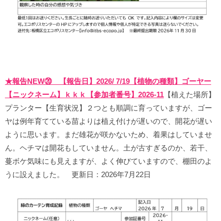
★報告NEW⑳ 【報告日】2026/ 7/19【植物の種類】ゴーヤー
【ニックネーム】ｋｋｋ【参加者番号】2026-11
【植えた場所】
プランター【生育状況】２つとも順調に育っていますが、ゴー
ヤは例年育てている苗よりは植え付けが遅いので、開花が遅い
ように思います。まだ雄花が咲かないため、着果はしていませ
ん。ヘチマは開花もしていません。土が古すぎるのか、若干、
蔓ボケ気味にも見えますが、よく伸びていますので、棚田のよ
うに設えました。 更新日：2026年7月22日