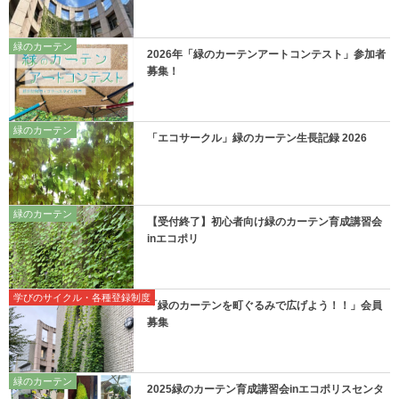
緑のカーテン
2026年「緑のカーテンアートコンテスト」参加者
募集！
緑のカーテン
「エコサークル」緑のカーテン生長記録 2026
緑のカーテン
【受付終了】初心者向け緑のカーテン育成講習会
inエコポリ
学びのサイクル・各種登録制度
「緑のカーテンを町ぐるみで広げよう！！」会員
募集
緑のカーテン
2025緑のカーテン育成講習会inエコポリスセンタ