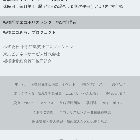
休館日：毎月第3月曜（祝日の場合は直後の平日）および年末年始
板橋区立エコポリスセンター指定管理者
板橋エコみらいプロジェクト
株式会社 小学館集英社プロダクション
東京ビジネスサービス株式会社
板橋建物総合管理協同組合
ホーム
今後開催する講座・イベント
学びのサイクル
調べたい
楽しく学べる！環境学習教材集「エコポリちゃんねる」
施設のご案内
貸出について
アクセス
登録環境団体
季刊誌
サイトポリシー
よくあるご質問
エコポリスセンター各種登録制度
出前講座・館内学習・館内案内などのお申し込み