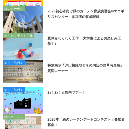
緑のカーテン
2026初心者向け緑のカーテン育成講習会inエコポ
リスセンター 参加者の育成記録
わくわく子ども工作
夏休みわくわく工作 （大学生によるお楽しみ工
作！）
知る・気付く
特別展示「戸田橋緑地とその周辺の野草写真展」
質問コーナー
知る・気付く
わくわく☆館内ツアー！
緑のカーテン
2026年「緑のカーテンアートコンテスト」参加者
募集！