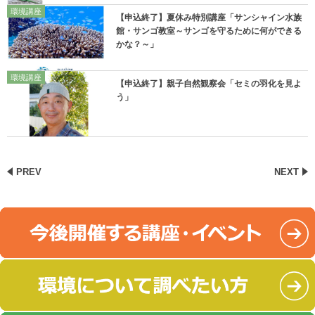
環境講座
【申込終了】夏休み特別講座「サンシャイン水族
館・サンゴ教室～サンゴを守るために何ができる
かな？～」
環境講座
【申込終了】親子自然観察会「セミの羽化を見よ
う」
PREV
NEXT