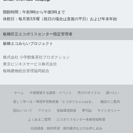
開館時間：午前9時から午後5時まで
休館日：毎月第3月曜（祝日の場合は直後の平日）および年末年始
板橋区立エコポリスセンター指定管理者
板橋エコみらいプロジェクト
株式会社 小学館集英社プロダクション
東京ビジネスサービス株式会社
板橋建物総合管理協同組合
ホーム
今後開催する講座・イベント
学びのサイクル
調べたい
楽しく学べる！環境学習教材集「エコポリちゃんねる」
施設のご案内
貸出について
アクセス
登録環境団体
季刊誌
サイトポリシー
よくあるご質問
エコポリスセンター各種登録制度
出前講座・館内学習・館内案内などのお申し込み