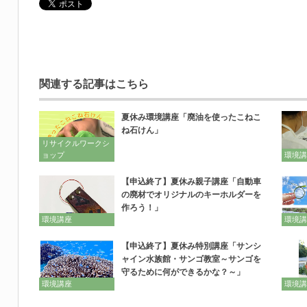
関連する記事はこちら
夏休み環境講座「廃油を使ったこねこ
ね石けん」
リサイクルワークシ
ョップ
環境講
【申込終了】夏休み親子講座「自動車
の廃材でオリジナルのキーホルダーを
作ろう！」
環境講座
環境講
【申込終了】夏休み特別講座「サンシ
ャイン水族館・サンゴ教室～サンゴを
守るために何ができるかな？～」
環境講座
環境講