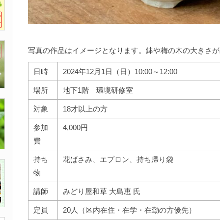
写真の作品はイメージとなります。鉢や梅の木の大きさが
日時
2024年12月1日（日）10:00～12:00
場所
地下1階 環境研修室
対象
18才以上の方
参加
4,000円
費
持ち
花ばさみ、エプロン、持ち帰り袋
物
講師
みどり屋和草 大島恵 氏
定員
20人（区内在住・在学・在勤の方優先）