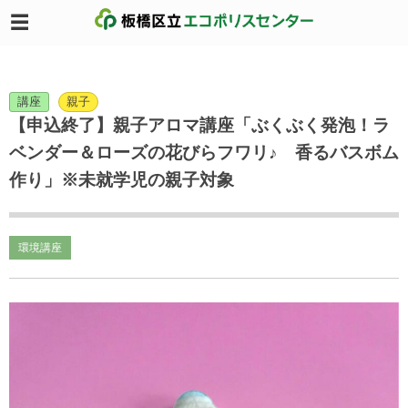
講座
親子
【申込終了】親子アロマ講座「ぶくぶく発泡！ラ
ベンダー＆ローズの花びらフワリ♪ 香るバスボム
作り」※未就学児の親子対象
環境講座