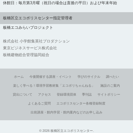
休館日：毎月第3月曜（祝日の場合は直後の平日）および年末年始
板橋区立エコポリスセンター指定管理者
板橋エコみらいプロジェクト
株式会社 小学館集英社プロダクション
東京ビジネスサービス株式会社
板橋建物総合管理協同組合
ホーム
今後開催する講座・イベント
学びのサイクル
調べたい
楽しく学べる！環境学習教材集「エコポリちゃんねる」
施設のご案内
貸出について
アクセス
登録環境団体
季刊誌
サイトポリシー
よくあるご質問
エコポリスセンター各種登録制度
出前講座・館内学習・館内案内などのお申し込み
©
2026
板橋区立エコポリスセンター
.