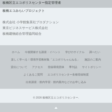
板橋区立エコポリスセンター指定管理者
板橋エコみらいプロジェクト
株式会社 小学館集英社プロダクション
東京ビジネスサービス株式会社
板橋建物総合管理協同組合
ホーム
今後開催する講座・イベント
学びのサイクル
調べたい
楽しく学べる！環境学習教材集「エコポリちゃんねる」
施設のご案内
貸出について
アクセス
登録環境団体
季刊誌
サイトポリシー
よくあるご質問
エコポリスセンター各種登録制度
出前講座・館内学習・館内案内などのお申し込み
©
2026
板橋区立エコポリスセンター
.