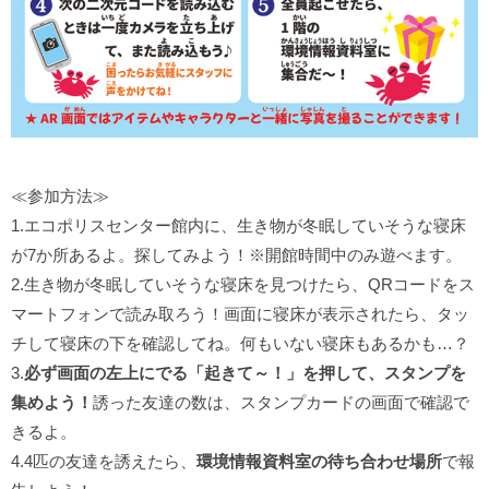
≪参加方法≫
1.エコポリスセンター館内に、生き物が冬眠していそうな寝床
が7か所あるよ。探してみよう！※開館時間中のみ遊べます。
2.生き物が冬眠していそうな寝床を見つけたら、QRコードをス
マートフォンで読み取ろう！画面に寝床が表示されたら、タッ
チして寝床の下を確認してね。何もいない寝床もあるかも…？
3.
必ず画面の左上にでる「起きて～！」を押して、スタンプを
集めよう！
誘った友達の数は、スタンプカードの画面で確認で
きるよ。
4.4匹の友達を誘えたら、
環境情報資料室の待ち合わせ場所
で報