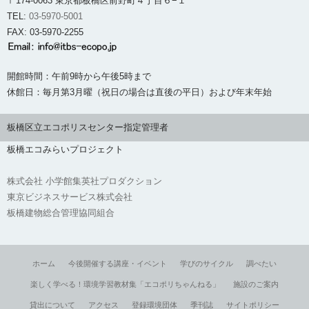
〒174-0063 東京都板橋区前野町４丁目６−１
TEL:
03-5970-5001
FAX: 03-5970-2255
開館時間：午前9時から午後5時まで
休館日：毎月第3月曜（祝日の場合は直後の平日）および年末年始
板橋区立エコポリスセンター指定管理者
板橋エコみらいプロジェクト
株式会社 小学館集英社プロダクション
東京ビジネスサービス株式会社
板橋建物総合管理協同組合
ホーム
今後開催する講座・イベント
学びのサイクル
調べたい
楽しく学べる！環境学習教材集「エコポリちゃんねる」
施設のご案内
貸出について
アクセス
登録環境団体
季刊誌
サイトポリシー