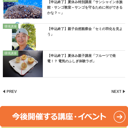
【申込終了】夏休み特別講座「サンシャイン水族
館・サンゴ教室～サンゴを守るために何ができる
かな？～」
環境講座
【申込終了】親子自然観察会「セミの羽化を見よ
う」
環境講座
【申込終了】夏休み親子講座「フルーツで発
電！？ 電気のふしぎ体験ラボ」
PREV
NEXT