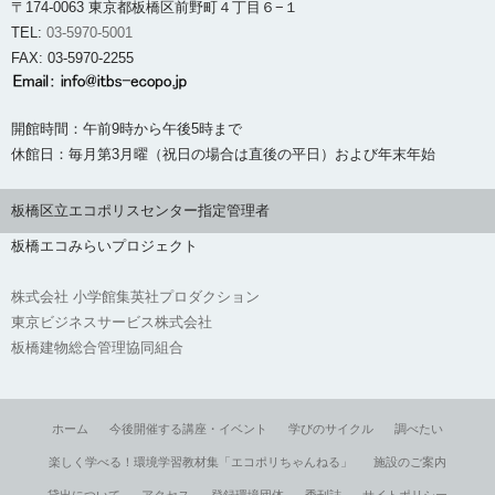
〒174-0063 東京都板橋区前野町４丁目６−１
TEL:
03-5970-5001
FAX: 03-5970-2255
開館時間：午前9時から午後5時まで
休館日：毎月第3月曜（祝日の場合は直後の平日）および年末年始
板橋区立エコポリスセンター指定管理者
板橋エコみらいプロジェクト
株式会社 小学館集英社プロダクション
東京ビジネスサービス株式会社
板橋建物総合管理協同組合
ホーム
今後開催する講座・イベント
学びのサイクル
調べたい
楽しく学べる！環境学習教材集「エコポリちゃんねる」
施設のご案内
貸出について
アクセス
登録環境団体
季刊誌
サイトポリシー