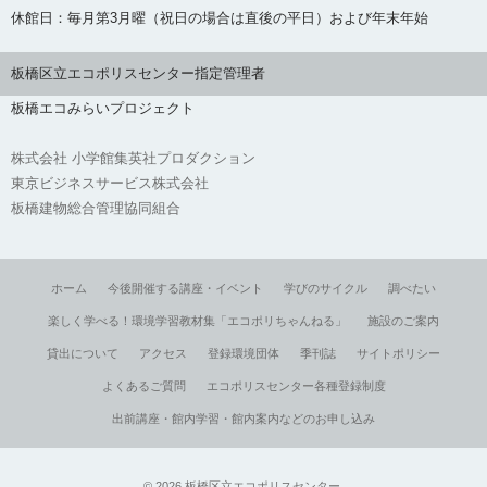
休館日：毎月第3月曜（祝日の場合は直後の平日）および年末年始
板橋区立エコポリスセンター指定管理者
板橋エコみらいプロジェクト
株式会社 小学館集英社プロダクション
東京ビジネスサービス株式会社
板橋建物総合管理協同組合
ホーム
今後開催する講座・イベント
学びのサイクル
調べたい
楽しく学べる！環境学習教材集「エコポリちゃんねる」
施設のご案内
貸出について
アクセス
登録環境団体
季刊誌
サイトポリシー
よくあるご質問
エコポリスセンター各種登録制度
出前講座・館内学習・館内案内などのお申し込み
©
2026
板橋区立エコポリスセンター
.