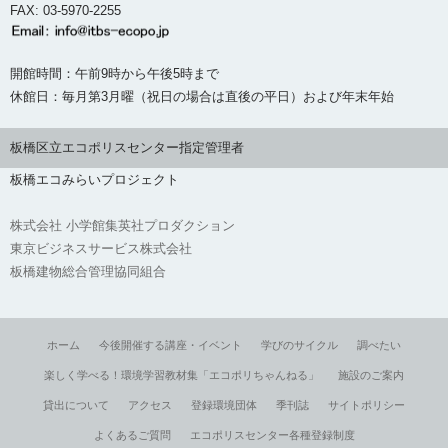
FAX: 03-5970-2255
開館時間：午前9時から午後5時まで
休館日：毎月第3月曜（祝日の場合は直後の平日）および年末年始
板橋区立エコポリスセンター指定管理者
板橋エコみらいプロジェクト
株式会社 小学館集英社プロダクション
東京ビジネスサービス株式会社
板橋建物総合管理協同組合
ホーム
今後開催する講座・イベント
学びのサイクル
調べたい
楽しく学べる！環境学習教材集「エコポリちゃんねる」
施設のご案内
貸出について
アクセス
登録環境団体
季刊誌
サイトポリシー
よくあるご質問
エコポリスセンター各種登録制度