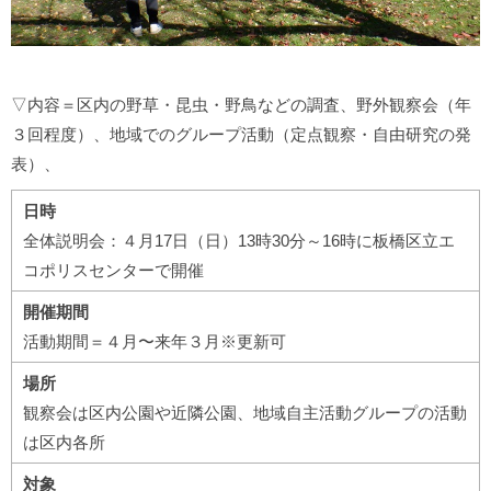
▽内容＝区内の野草・昆虫・野鳥などの調査、野外観察会（年
３回程度）、地域でのグループ活動（定点観察・自由研究の発
表）、
日時
全体説明会：４月17日（日）13時30分～16時に板橋区立エ
コポリスセンターで開催
開催期間
活動期間＝４月〜来年３月※更新可
場所
観察会は区内公園や近隣公園、地域自主活動グループの活動
は区内各所
対象