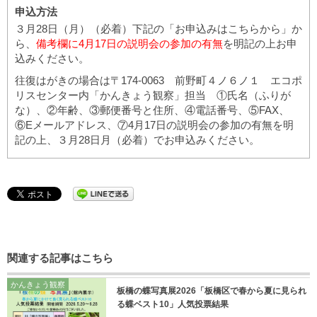
申込方法
３月28日（月）（必着）下記の「お申込みはこちらから」か
ら、
備考欄に4月17日の説明会の参加の有無
を明記の上お申
込みください。
往復はがきの場合は〒174-0063 前野町４ノ６ノ１ エコポ
リスセンター内「かんきょう観察」担当 ①氏名（ふりが
な）、②年齢、③郵便番号と住所、④電話番号、⑤FAX、
⑥Eメールアドレス、⑦4月17日の説明会の参加の有無を明
記の上、３月28日月（必着）でお申込みください。
関連する記事はこちら
かんきょう観察
板橋の蝶写真展2026「板橋区で春から夏に見られ
る蝶ベスト10」人気投票結果