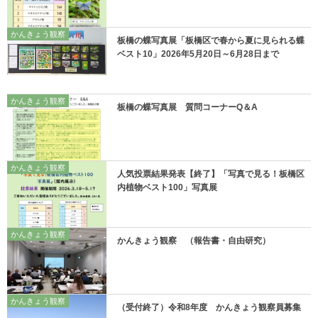
かんきょう観察
板橋の蝶写真展「板橋区で春から夏に見られる蝶
ベスト10」2026年5月20日～6月28日まで
かんきょう観察
板橋の蝶写真展 質問コーナーQ＆A
かんきょう観察
人気投票結果発表【終了】「写真で見る！板橋区
内植物ベスト100」写真展
かんきょう観察
かんきょう観察 （報告書・自由研究）
かんきょう観察
（受付終了）令和8年度 かんきょう観察員募集