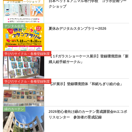
日本ペット＆アニマル専門学校 コラボ企画ワー
クショップ
デジタル企画
夏休みデジタルスタンプラリー2026
学びのサイクル・各種登録制度
【１Fガラスショーケース展示】登録環境団体「新
婦人絵手紙サークル」
学びのサイクル・各種登録制度
【2F展示】登録環境団体「和紙ちぎり絵の会」
緑のカーテン
2026初心者向け緑のカーテン育成講習会inエコポ
リスセンター 参加者の育成記録