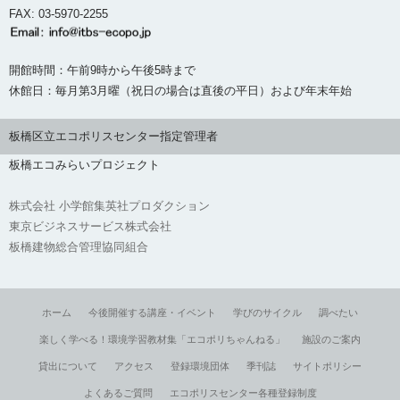
FAX: 03-5970-2255
開館時間：午前9時から午後5時まで
休館日：毎月第3月曜（祝日の場合は直後の平日）および年末年始
板橋区立エコポリスセンター指定管理者
板橋エコみらいプロジェクト
株式会社 小学館集英社プロダクション
東京ビジネスサービス株式会社
板橋建物総合管理協同組合
ホーム
今後開催する講座・イベント
学びのサイクル
調べたい
楽しく学べる！環境学習教材集「エコポリちゃんねる」
施設のご案内
貸出について
アクセス
登録環境団体
季刊誌
サイトポリシー
よくあるご質問
エコポリスセンター各種登録制度