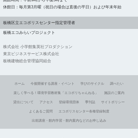
休館日：毎月第3月曜（祝日の場合は直後の平日）および年末年始
板橋区立エコポリスセンター指定管理者
板橋エコみらいプロジェクト
株式会社 小学館集英社プロダクション
東京ビジネスサービス株式会社
板橋建物総合管理協同組合
ホーム
今後開催する講座・イベント
学びのサイクル
調べたい
楽しく学べる！環境学習教材集「エコポリちゃんねる」
施設のご案内
貸出について
アクセス
登録環境団体
季刊誌
サイトポリシー
よくあるご質問
エコポリスセンター各種登録制度
出前講座・館内学習・館内案内などのお申し込み