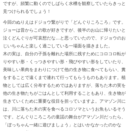
ですが、頻繁に動くのでしばらく水槽を観察していたらきっと
見つけられるでしょう！
今回のぬりえはドジョウ繋がりで「どんぐりころころ」です。
ジョーは昔からこの歌が好きですが、後半のお山に帰りたいと
泣くどんぐりが可哀想だな…と思っていたので、ドジョウのお
じいちゃんと楽しく過ごしている一場面を描きました。
木の実は、自分の子孫を離れた場所に残すためにコロコロ転が
りやすい形・くっつきやすい形・飛びやすい形をしていたり、
美味しい果肉をまわりにつけて他の生き物に食べてもらい、糞
をすることで遠くまで連れて行ってもらうものもあります。植
物としては広く分布するためではありますが、落ちた木の実を
他の生き物たちがごはんとして利用することもあり、生き物が
生きていくために重要な役目を担っていますよ。アマゾン川に
は、川に落ちた木の実を食べるコロソマというお魚もいるそう
です。どんぐりころころの童謡の舞台がアマゾン川だったら、
「ぼっちゃん一緒に遊びましょう」とはいかなかったのかな