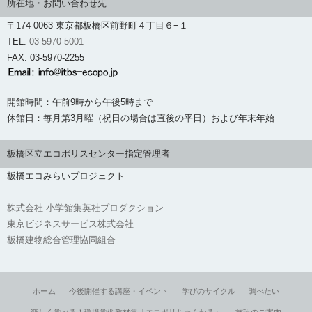
所在地・お問い合わせ先
〒174-0063 東京都板橋区前野町４丁目６−１
TEL:
03-5970-5001
FAX: 03-5970-2255
開館時間：午前9時から午後5時まで
休館日：毎月第3月曜（祝日の場合は直後の平日）および年末年始
板橋区立エコポリスセンター指定管理者
板橋エコみらいプロジェクト
株式会社 小学館集英社プロダクション
東京ビジネスサービス株式会社
板橋建物総合管理協同組合
ホーム
今後開催する講座・イベント
学びのサイクル
調べたい
楽しく学べる！環境学習教材集「エコポリちゃんねる」
施設のご案内