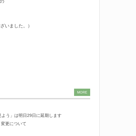
の
ございました。）
MORE
見よう」は明日29日に延期します
ト変更について