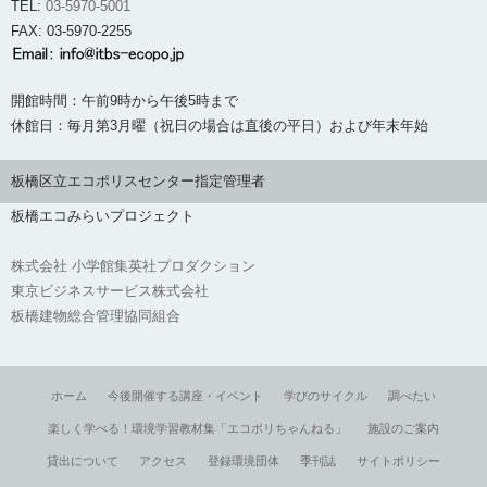
TEL:
03-5970-5001
FAX: 03-5970-2255
開館時間：午前9時から午後5時まで
休館日：毎月第3月曜（祝日の場合は直後の平日）および年末年始
板橋区立エコポリスセンター指定管理者
板橋エコみらいプロジェクト
株式会社 小学館集英社プロダクション
東京ビジネスサービス株式会社
板橋建物総合管理協同組合
ホーム
今後開催する講座・イベント
学びのサイクル
調べたい
楽しく学べる！環境学習教材集「エコポリちゃんねる」
施設のご案内
貸出について
アクセス
登録環境団体
季刊誌
サイトポリシー