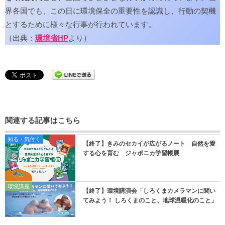
界各国でも、この日に環境保全の重要性を認識し、行動の契機
とするために様々な行事が行われています。
（出典：
環境省HP
より）
関連する記事はこちら
知る・気付く
【終了】きみのセカイが広がるノート 自然を愛
する心を育む ジャポニカ学習帳展
環境講座
【終了】環境講演会「しろくまカメラマンに聞い
てみよう！ しろくまのこと、地球温暖化のこと」