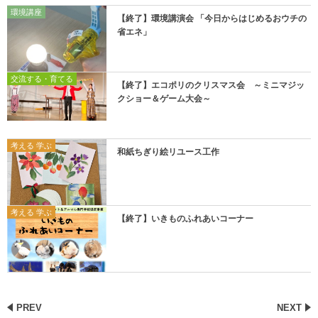
環境講座
【終了】環境講演会 「今日からはじめるおウチの
省エネ」
交流する・育てる
【終了】エコポリのクリスマス会 ～ミニマジッ
クショー＆ゲーム大会～
考える 学ぶ
和紙ちぎり絵リユース工作
考える 学ぶ
【終了】いきものふれあいコーナー
PREV
NEXT