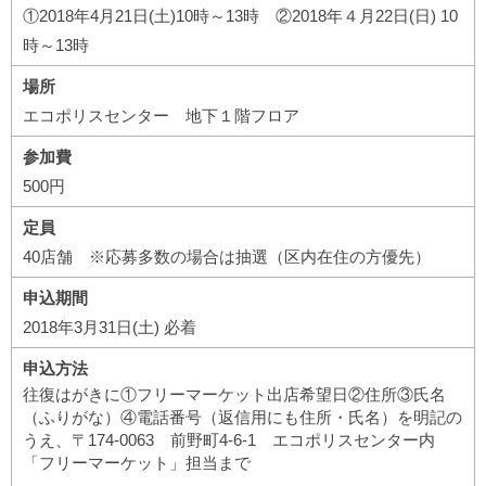
①2018年4月21日(土)10時～13時 ②2018年４月22日(日) 10
時～13時
場所
エコポリスセンター 地下１階フロア
参加費
500円
定員
40店舗 ※応募多数の場合は抽選（区内在住の方優先）
申込期間
2018年3月31日(土) 必着
申込方法
往復はがきに①フリーマーケット出店希望日②住所③氏名
（ふりがな）④電話番号（返信用にも住所・氏名）を明記の
うえ、〒174-0063 前野町4-6-1 エコポリスセンター内
「フリーマーケット」担当まで