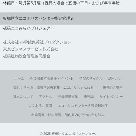
休館日：毎月第3月曜（祝日の場合は直後の平日）および年末年始
板橋区立エコポリスセンター指定管理者
板橋エコみらいプロジェクト
株式会社 小学館集英社プロダクション
東京ビジネスサービス株式会社
板橋建物総合管理協同組合
ホーム
今後開催する講座・イベント
学びのサイクル
調べたい
楽しく学べる！環境学習教材集「エコポリちゃんねる」
施設のご案内
貸出について
アクセス
登録環境団体
季刊誌
サイトポリシー
よくあるご質問
エコポリスセンター各種登録制度
出前講座・館内学習・館内案内などのお申し込み
©
2026
板橋区立エコポリスセンター
.