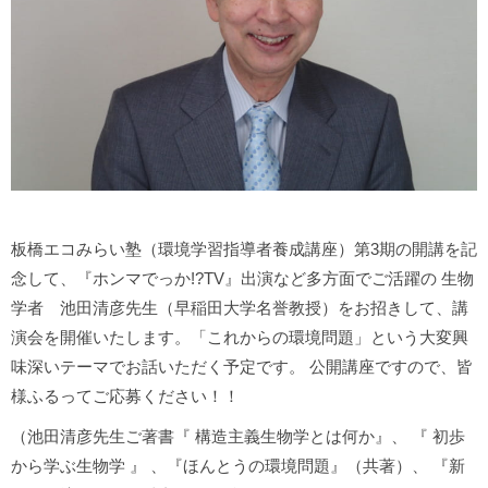
板橋エコみらい塾（環境学習指導者養成講座）第3期の開講を記
念して、『ホンマでっか!?TV』出演など多方面でご活躍の 生物
学者 池田清彦先生（早稲田大学名誉教授）をお招きして、講
演会を開催いたします。「これからの環境問題」という大変興
味深いテーマでお話いただく予定です。 公開講座ですので、皆
様ふるってご応募ください！！
（池田清彦先生ご著書『 構造主義生物学とは何か』、 『 初歩
から学ぶ生物学 』 、『ほんとうの環境問題』（共著）、 『新