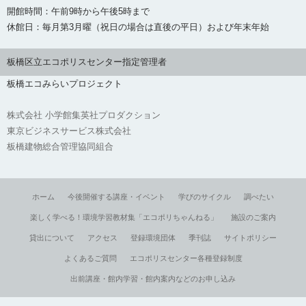
開館時間：午前9時から午後5時まで
休館日：毎月第3月曜（祝日の場合は直後の平日）および年末年始
板橋区立エコポリスセンター指定管理者
板橋エコみらいプロジェクト
株式会社 小学館集英社プロダクション
東京ビジネスサービス株式会社
板橋建物総合管理協同組合
ホーム
今後開催する講座・イベント
学びのサイクル
調べたい
楽しく学べる！環境学習教材集「エコポリちゃんねる」
施設のご案内
貸出について
アクセス
登録環境団体
季刊誌
サイトポリシー
よくあるご質問
エコポリスセンター各種登録制度
出前講座・館内学習・館内案内などのお申し込み