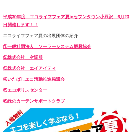
平成30年度 エコライフフェア夏inセブンタウン小豆沢 6月23
日開催します！！
エコライフフェア夏の出展団体の紹介
①一般社団法人 ソーラーシステム振興協会
②株式会社 空調服
③株式会社 エイアイティ
④いたばしエコ活動推進協議会
⑤エコポリスセンター
⑥緑のカーテンサポートクラブ