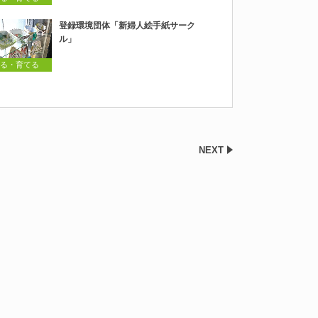
登録環境団体「新婦人絵手紙サーク
ル」
る・育てる
NEXT