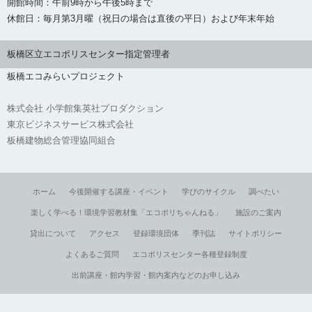
開館時間：午前9時から午後5時まで
休館日：毎月第3月曜（祝日の場合は直後の平日）および年末年始
板橋区立エコポリスセンター指定管理者
板橋エコみらいプロジェクト
株式会社 小学館集英社プロダクション
東京ビジネスサービス株式会社
板橋建物総合管理協同組合
ホーム
今後開催する講座・イベント
学びのサイクル
調べたい
楽しく学べる！環境学習教材集「エコポリちゃんねる」
施設のご案内
貸出について
アクセス
登録環境団体
季刊誌
サイトポリシー
よくあるご質問
エコポリスセンター各種登録制度
出前講座・館内学習・館内案内などのお申し込み