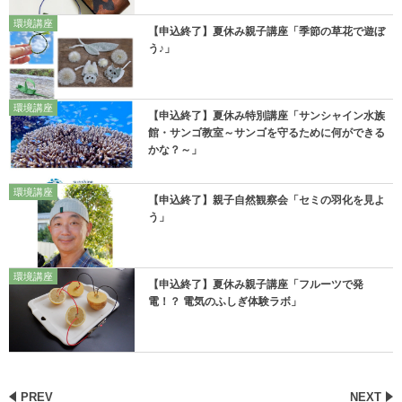
環境講座
【申込終了】夏休み親子講座「季節の草花で遊ぼ
う♪」
環境講座
【申込終了】夏休み特別講座「サンシャイン水族
館・サンゴ教室～サンゴを守るために何ができる
かな？～」
環境講座
【申込終了】親子自然観察会「セミの羽化を見よ
う」
環境講座
【申込終了】夏休み親子講座「フルーツで発
電！？ 電気のふしぎ体験ラボ」
PREV
NEXT