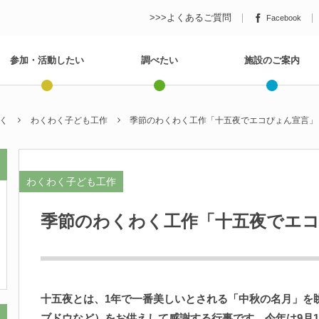
>>>よくあるご質問
Facebook
参加・活動したい
調べたい
施設のご案内
く
わくわく子ども工作
季節のわくわく工作「十五夜でエコぴょん宣言」
わくわく子ども工作
季節のわくわく工作「十五夜でエ
十五夜とは、1
年
で一
番
美
しいとされる「
中秋
の
名月
」を
ブドウなど）をお
供
えして
感謝
する
行事
です。
今年
は9
月
1