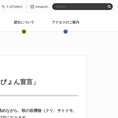
X (旧Twitter)
Instagram
貸出について
アクセスのご案内
コぴょん宣言」
眺
めながら、
秋
の
収穫物
（クリ、サトイモ、
7
日
になります。