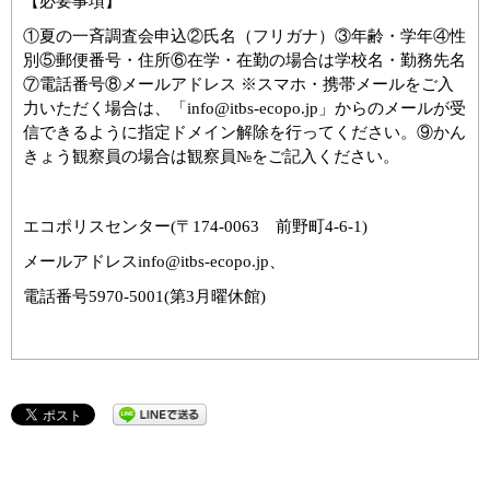
【必要事項】
①夏の一斉調査会申込②氏名（フリガナ）③年齢・学年④性
別⑤郵便番号・住所⑥在学・在勤の場合は学校名・勤務先名
⑦電話番号⑧メールアドレス ※スマホ・携帯メールをご入
力いただく場合は、「
info@itbs-ecopo.jp
」からのメールが受
信できるように指定ドメイン解除を行ってください。⑨かん
きょう観察員の場合は観察員№をご記入ください。
エコポリスセンター
(
〒
174-0063
前野町
4-6-1)
メールアドレス
info@itbs-ecopo.jp
、
電話番号
5970-5001(
第
3
月曜休館
)