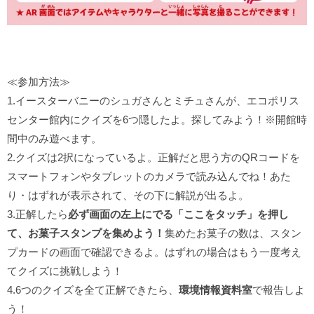
≪参加方法≫
1.イースターバニーのシュガさんとミチュさんが、エコポリス
センター館内にクイズを6つ隠したよ。探してみよう！※開館時
間中のみ遊べます。
2.クイズは2択になっているよ。正解だと思う方のQRコードを
スマートフォンやタブレットのカメラで読み込んでね！あた
り・はずれが表示されて、その下に解説が出るよ。
3.正解したら
必ず画面の左上にでる「ここをタッチ」を押し
て、お菓子スタンプを集めよう！
集めたお菓子の数は、スタン
プカードの画面で確認できるよ。はずれの場合はもう一度考え
てクイズに挑戦しよう！
4.6つのクイズを全て正解できたら、
環境情報資料室
で報告しよ
う！