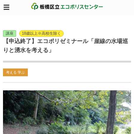
講座
18歳以上※高校生除く
【申込終了】エコポリゼミナール「崖線の水場巡
りと湧水を考える」
考える 学ぶ