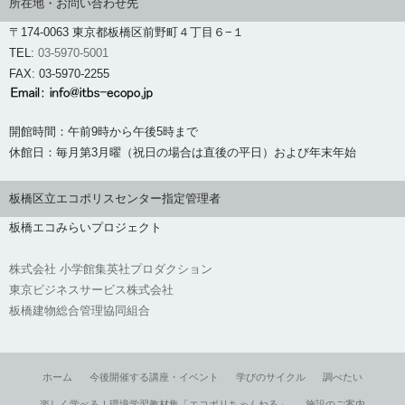
所在地・お問い合わせ先
〒174-0063 東京都板橋区前野町４丁目６−１
TEL:
03-5970-5001
FAX: 03-5970-2255
開館時間：午前9時から午後5時まで
休館日：毎月第3月曜（祝日の場合は直後の平日）および年末年始
板橋区立エコポリスセンター指定管理者
板橋エコみらいプロジェクト
株式会社 小学館集英社プロダクション
東京ビジネスサービス株式会社
板橋建物総合管理協同組合
ホーム
今後開催する講座・イベント
学びのサイクル
調べたい
楽しく学べる！環境学習教材集「エコポリちゃんねる」
施設のご案内