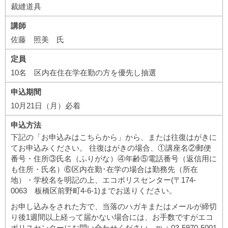
裁縫道具
講師
佐藤 照美 氏
定員
10名 区内在住在学在勤の方を優先し抽選
申込期間
10月21日（月）必着
申込方法
下記の「お申込みはこちらから」から、または往復はがきに
てお申込みください。 往復はがきの場合、①講座名②郵便
番号・住所③氏名（ふりがな）④年齢⑤電話番号（返信用に
も住所・氏名）⑥区内在勤･在学の場合は勤務先（所在
地）・学校名を明記の上、エコポリスセンター(〒174-
0063 板橋区前野町4-6-1)までお送りください。
お申し込みをされた方で、当落のハガキまたはメールが締切
り後1週間以上経って届かない場合には、お手数ですがエコ
ポリスセンターにお問い合わせください。℡：03-5970-5001