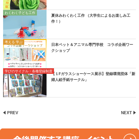
わくわく子ども工作
夏休みわくわく工作 （大学生によるお楽しみ工
作！）
考える 学ぶ
日本ペット＆アニマル専門学校 コラボ企画ワー
クショップ
学びのサイクル・各種登録制度
【１Fガラスショーケース展示】登録環境団体「新
婦人絵手紙サークル」
PREV
NEXT