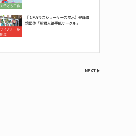
く子ども工作
【１Fガラスショーケース展示】登録環
境団体「新婦人絵手紙サークル」
サイクル・各
制度
NEXT