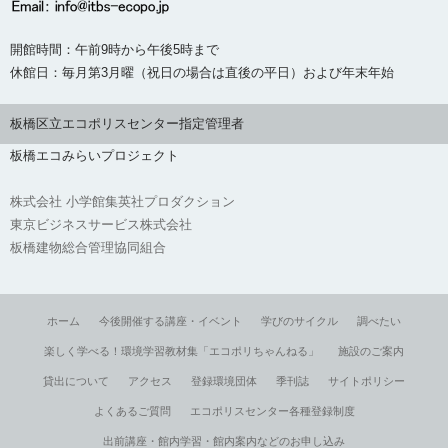
開館時間：午前9時から午後5時まで
休館日：毎月第3月曜（祝日の場合は直後の平日）および年末年始
板橋区立エコポリスセンター指定管理者
板橋エコみらいプロジェクト
株式会社 小学館集英社プロダクション
東京ビジネスサービス株式会社
板橋建物総合管理協同組合
ホーム
今後開催する講座・イベント
学びのサイクル
調べたい
楽しく学べる！環境学習教材集「エコポリちゃんねる」
施設のご案内
貸出について
アクセス
登録環境団体
季刊誌
サイトポリシー
よくあるご質問
エコポリスセンター各種登録制度
出前講座・館内学習・館内案内などのお申し込み