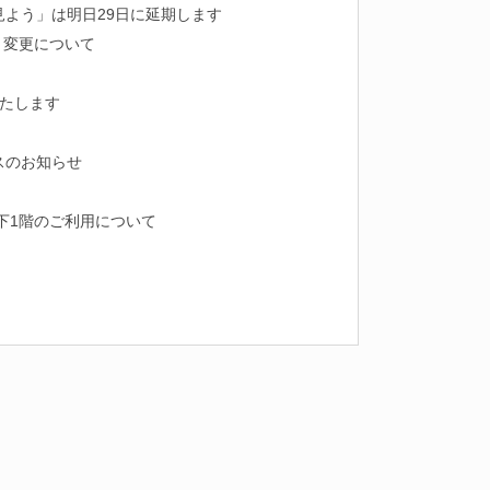
見よう」は明日29日に延期します
ト変更について
いたします
スのお知らせ
下1階のご利用について