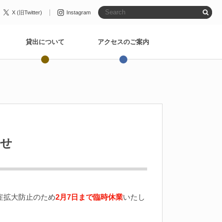
X (旧Twitter)
Instagram
貸出について
アクセスのご案内
らせ
症拡大防止のため
2月7日まで臨時休業
いたし