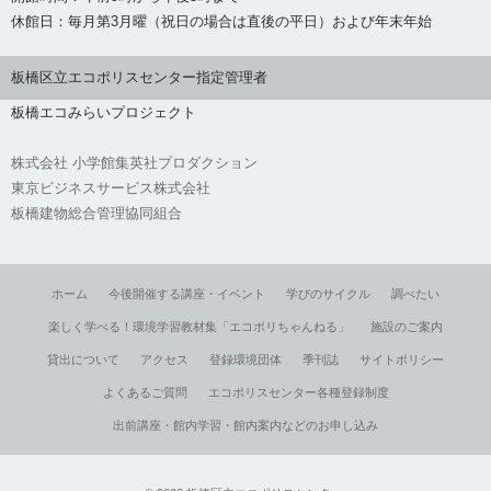
休館日：毎月第3月曜（祝日の場合は直後の平日）および年末年始
板橋区立エコポリスセンター指定管理者
板橋エコみらいプロジェクト
株式会社 小学館集英社プロダクション
東京ビジネスサービス株式会社
板橋建物総合管理協同組合
ホーム
今後開催する講座・イベント
学びのサイクル
調べたい
楽しく学べる！環境学習教材集「エコポリちゃんねる」
施設のご案内
貸出について
アクセス
登録環境団体
季刊誌
サイトポリシー
よくあるご質問
エコポリスセンター各種登録制度
出前講座・館内学習・館内案内などのお申し込み