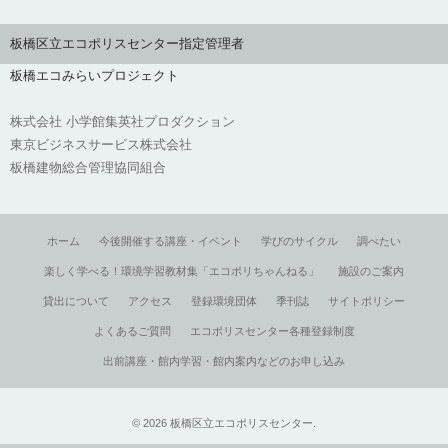
板橋区立エコポリスセンター指定管理者
板橋エコみらいプロジェクト
株式会社 小学館集英社プロダクション
東京ビジネスサービス株式会社
板橋建物総合管理協同組合
ホーム
今後開催する講座・イベント
学びのサイクル
調べたい
楽しく学べる！環境学習教材集「エコポリちゃんねる」
施設のご案内
貸出について
アクセス
登録環境団体
季刊誌
サイトポリシー
よくあるご質問
エコポリスセンター各種登録制度
出前講座・館内学習・館内案内などのお申し込み
©
2026
板橋区立エコポリスセンター
.