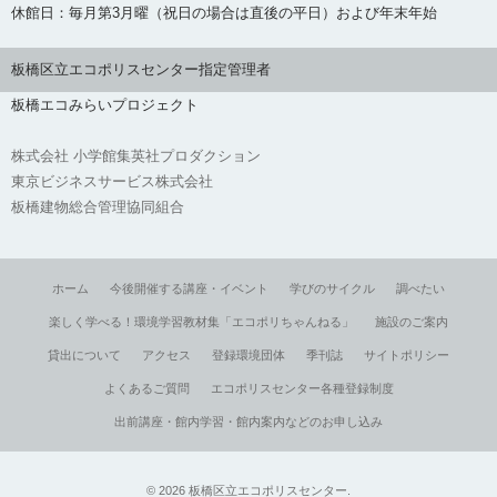
休館日：毎月第3月曜（祝日の場合は直後の平日）および年末年始
板橋区立エコポリスセンター指定管理者
板橋エコみらいプロジェクト
株式会社 小学館集英社プロダクション
東京ビジネスサービス株式会社
板橋建物総合管理協同組合
ホーム
今後開催する講座・イベント
学びのサイクル
調べたい
楽しく学べる！環境学習教材集「エコポリちゃんねる」
施設のご案内
貸出について
アクセス
登録環境団体
季刊誌
サイトポリシー
よくあるご質問
エコポリスセンター各種登録制度
出前講座・館内学習・館内案内などのお申し込み
©
2026
板橋区立エコポリスセンター
.