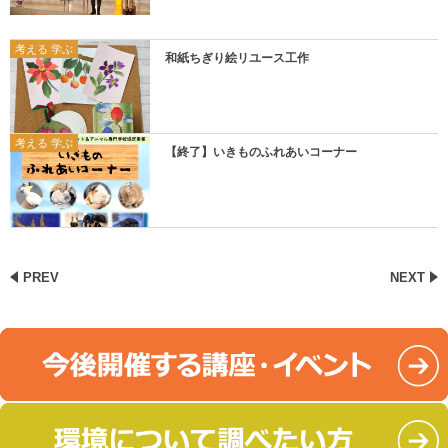
考える 学ぶ
和紙ちぎり絵リユース工作
考える 学ぶ
【終了】いきものふれあいコーナー
PREV
NEXT