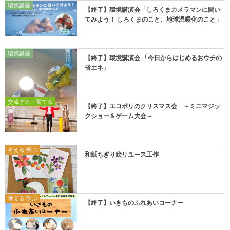
環境講座
【終了】環境講演会「しろくまカメラマンに聞い
てみよう！ しろくまのこと、地球温暖化のこと」
環境講座
【終了】環境講演会 「今日からはじめるおウチの
省エネ」
交流する・育てる
【終了】エコポリのクリスマス会 ～ミニマジッ
クショー＆ゲーム大会～
考える 学ぶ
和紙ちぎり絵リユース工作
考える 学ぶ
【終了】いきものふれあいコーナー