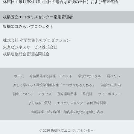
休館日：毎月第3月曜（祝日の場合は直後の平日）および年末年始
板橋区立エコポリスセンター指定管理者
板橋エコみらいプロジェクト
株式会社 小学館集英社プロダクション
東京ビジネスサービス株式会社
板橋建物総合管理協同組合
ホーム
今後開催する講座・イベント
学びのサイクル
調べたい
楽しく学べる！環境学習教材集「エコポリちゃんねる」
施設のご案内
貸出について
アクセス
登録環境団体
季刊誌
サイトポリシー
よくあるご質問
エコポリスセンター各種登録制度
出前講座・館内学習・館内案内などのお申し込み
©
2026
板橋区立エコポリスセンター
.