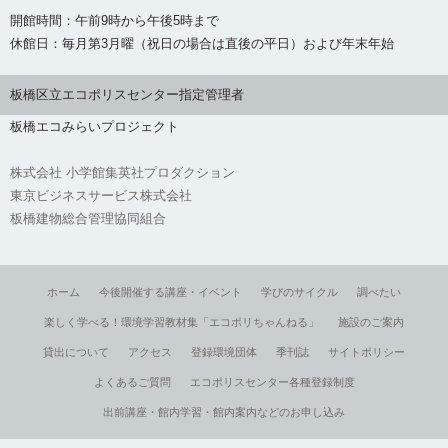
開館時間：午前9時から午後5時まで
休館日：毎月第3月曜（祝日の場合は直後の平日）および年末年始
板橋区立エコポリスセンター指定管理者
板橋エコみらいプロジェクト
株式会社 小学館集英社プロダクション
東京ビジネスサービス株式会社
板橋建物総合管理協同組合
ホーム
今後開催する講座・イベント
学びのサイクル
調べたい
楽しく学べる！環境学習教材集「エコポリちゃんねる」
施設のご案内
貸出について
アクセス
登録環境団体
季刊誌
サイトポリシー
よくあるご質問
エコポリスセンター各種登録制度
出前講座・館内学習・館内案内などのお申し込み