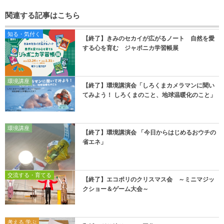
関連する記事はこちら
知る・気付く
【終了】きみのセカイが広がるノート 自然を愛
する心を育む ジャポニカ学習帳展
環境講座
【終了】環境講演会「しろくまカメラマンに聞い
てみよう！ しろくまのこと、地球温暖化のこと」
環境講座
【終了】環境講演会 「今日からはじめるおウチの
省エネ」
交流する・育てる
【終了】エコポリのクリスマス会 ～ミニマジッ
クショー＆ゲーム大会～
考える 学ぶ