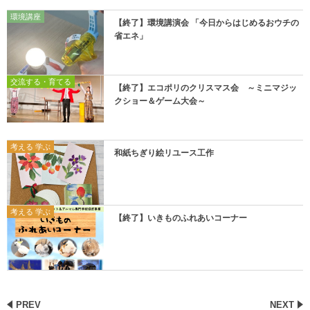
環境講座
【終了】環境講演会 「今日からはじめるおウチの
省エネ」
交流する・育てる
【終了】エコポリのクリスマス会 ～ミニマジッ
クショー＆ゲーム大会～
考える 学ぶ
和紙ちぎり絵リユース工作
考える 学ぶ
【終了】いきものふれあいコーナー
PREV
NEXT