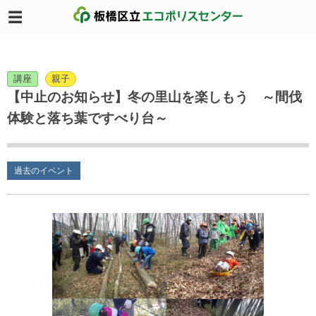
講座
親子
【中止のお知らせ】冬の里山を楽しもう ～間伐
体験と落ち葉ですべり台～
過去のイベント