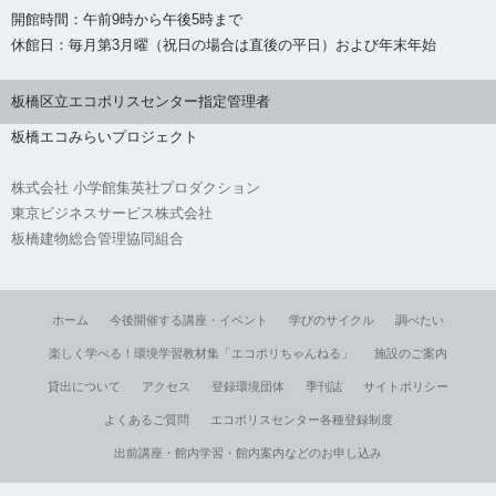
開館時間：午前9時から午後5時まで
休館日：毎月第3月曜（祝日の場合は直後の平日）および年末年始
板橋区立エコポリスセンター指定管理者
板橋エコみらいプロジェクト
株式会社 小学館集英社プロダクション
東京ビジネスサービス株式会社
板橋建物総合管理協同組合
ホーム
今後開催する講座・イベント
学びのサイクル
調べたい
楽しく学べる！環境学習教材集「エコポリちゃんねる」
施設のご案内
貸出について
アクセス
登録環境団体
季刊誌
サイトポリシー
よくあるご質問
エコポリスセンター各種登録制度
出前講座・館内学習・館内案内などのお申し込み