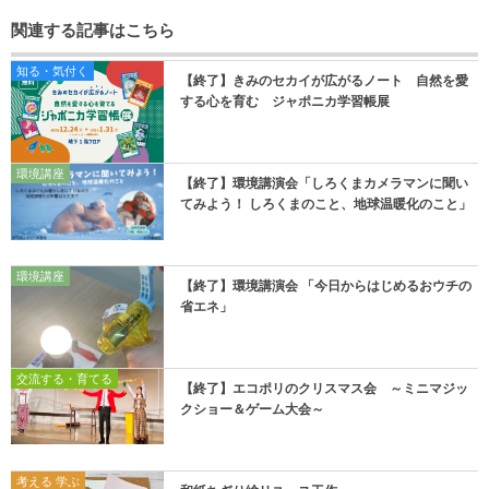
関連する記事はこちら
知る・気付く
【終了】きみのセカイが広がるノート 自然を愛
する心を育む ジャポニカ学習帳展
環境講座
【終了】環境講演会「しろくまカメラマンに聞い
てみよう！ しろくまのこと、地球温暖化のこと」
環境講座
【終了】環境講演会 「今日からはじめるおウチの
省エネ」
交流する・育てる
【終了】エコポリのクリスマス会 ～ミニマジッ
クショー＆ゲーム大会～
考える 学ぶ